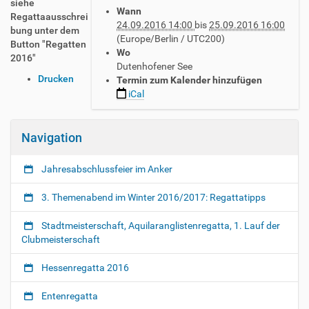
h
siehe
Wann
t
Regattaausschrei
24.09.2016 14:00
bis
25.09.2016 16:00
t
bung unter dem
(Europe/Berlin / UTC200)
p
Button "Regatten
Wo
s
2016"
Dutenhofener See
:
I
Drucken
Termin zum Kalender hinzufügen
/
n
iCal
/
h
w
a
w
l
Navigation
w
t
.
s
s
Jahresabschlussfeier im Anker
p
c
e
g
3. Themenabend im Winter 2016/2017: Regattatipps
z
8
i
4
Stadtmeisterschaft, Aquilaranglistenregatta, 1. Lauf der
f
.
Clubmeisterschaft
i
d
s
e
Hessenregatta 2016
c
/
h
a
Entenregatta
e
r