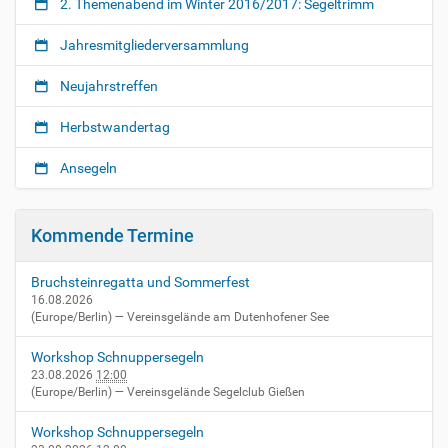
2. Themenabend im Winter 2016/2017: Segeltrimm
i
s
Jahresmitgliederversammlung
t
e
Neujahrstreffen
r
s
c
Herbstwandertag
h
a
Ansegeln
f
t
2
Kommende Termine
.
L
Bruchsteinregatta und Sommerfest
a
16.08.2026
u
(Europe/Berlin)
— Vereinsgelände am Dutenhofener See
f
d
Workshop Schnuppersegeln
e
23.08.2026
12:00
r
(Europe/Berlin)
— Vereinsgelände Segelclub Gießen
C
l
Workshop Schnuppersegeln
u