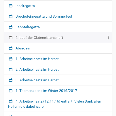
A
c
Inselregatta
k
h
t
i
Bruchsteinregatta und Sommerfest
i
v
o
/
Lahntalregatta
n
2
e
-
n
2. Lauf der Clubmeisterschaft
l
a
Absegeln
u
f
1. Arbeitseinsatz im Herbst
-
d
2. Arbeitseinsatz im Herbst
e
r
3. Arbeitseinsatz im Herbst
-
c
1. Themenabend im Winter 2016/2017
l
u
4. Arbeitseinsatz (12.11.16) entfällt! Vielen Dank allen
b
Helfern die dabei waren.
m
e