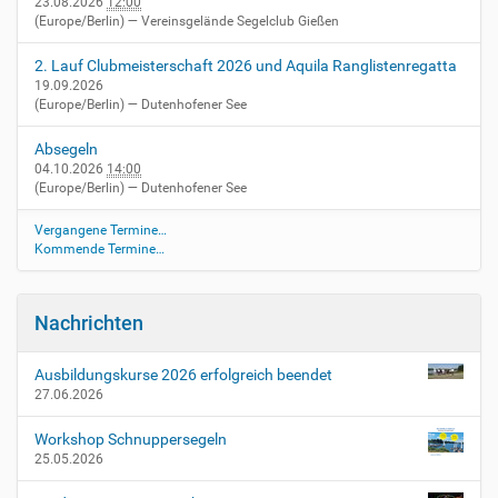
23.08.2026
12:00
b
(Europe/Berlin)
— Vereinsgelände Segelclub Gießen
m
e
2. Lauf Clubmeisterschaft 2026 und Aquila Ranglistenregatta
19.09.2026
i
(Europe/Berlin)
— Dutenhofener See
s
t
Absegeln
e
04.10.2026
14:00
r
(Europe/Berlin)
— Dutenhofener See
s
c
Vergangene Termine…
h
Kommende Termine…
a
f
t
Nachrichten
2
0
Ausbildungskurse 2026 erfolgreich beendet
1
27.06.2026
6
-
Workshop Schnuppersegeln
0
25.05.2026
9
-