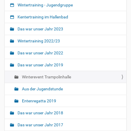
e
l
i
Wintertraining - Jugendgruppe
l
z
f
e
i
i
r
Kentertraining im Hallenbad
f
s
G
i
r
c
Das war unser Jahr 2023
s
ö
h
c
ß
e
Wintertraining 2022/23
e
h
A
…
e
k
Das war unser Jahr 2022
A
t
k
i
Das war unser Jahr 2019
t
o
i
n
Winterevent Trampolinhalle
o
e
n
n
e
Aus der Jugendstunde
n
Entenregatta 2019
Das war unser Jahr 2018
Das war unser Jahr 2017