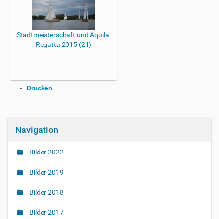
Stadtmeisterschaft und Aquila-
Regatta 2015 (21)
I
Drucken
n
h
a
l
Navigation
t
s
Bilder 2022
p
e
Bilder 2019
z
i
Bilder 2018
f
i
Bilder 2017
s