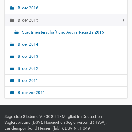
c
Bilder 2016
h
e
Bilder 2015
A
k
Stadtmeisterschaft und Aquila-Regatta 2015
t
i
Bilder 2014
o
n
e
Bilder 2013
n
Bilder 2012
Bilder 2011
Bilder vor 2011
Segelclub Gießen e.V. - SCG'84 - Mitglied im Deutschen
Seglerverband (DSV), Hessischen Seglerverband (HSeV),
Landessportbund Hessen (lsbh), DSV-Nr. H049